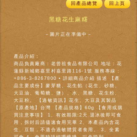
回產品總覽
回上頁
黑糖花生麻糬
－圖片正在準備中－
產品介紹：
商品負責廠商：老曾祖食品有限公司 地址：花
蓮縣新城鄉嘉里村嘉里路116-1號 服務專線：
+886-3-8267800 • 詳細商品介紹 描述 【產
品主要成份】麥芽糖、花生餡（花生、砂糖、
大豆油、葡萄糖、鹽）、水、黑糖、花生粉、
大豆粉。 【過敏資訊】花生、大豆及其製品
【原產地】台灣 【產品規格】60g 【食用或購
買注意事項】 1、有效期限:2天 退冰後即可食
用，拆封后請儘速食用完畢 2、本產品內含花
生、豆類，不適合過敏體質者食用。 3、全素
可食 4、食用時請細嚼慢嚥，以免噎到