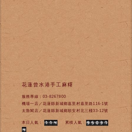
花蓮曾水港手工麻糬
服務專線：03-8267800
機場一店／花蓮縣新城鄉嘉里村嘉里路116-1號
太魯閣店／花蓮縣新城鄉順安村北三棧33-12號
本日人氣：
累積人氣：