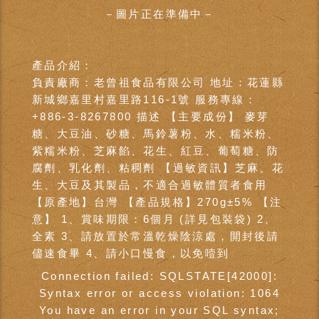
－圖片正在準備中－
產品介紹：
負責廠商：老曾祖食品有限公司 地址：花蓮縣
新城鄉嘉里村嘉里路116-1號 服務專線：
+886-3-8267800 描述 【主要成份】 麥芽
糖、大豆油、砂糖、馬鈴薯粉、水、糯米粉、
紫糯米粉、芝麻餡、花生、紅豆、葡萄糖、防
腐劑、乳化劑、粘稠劑 【過敏資訊】芝麻、花
生、大豆及其製品，不適合過敏體質者食用
【原產地】台灣 【產品規格】270g±5% 【注
意】 1、賞味期限：6個月 (詳見包裝袋) 2、
全素 3、請放置於常溫乾燥陰涼處，開封後請
儘速食畢 4、請小口慢食，以免噎到
Connection failed: SQLSTATE[42000]:
Syntax error or access violation: 1064
You have an error in your SQL syntax;