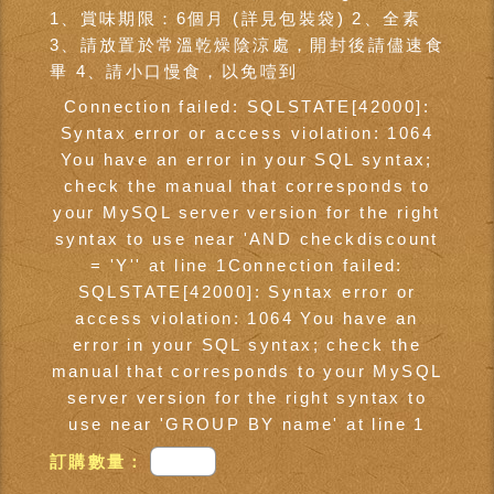
1、賞味期限：6個月 (詳見包裝袋) 2、全素
3、請放置於常溫乾燥陰涼處，開封後請儘速食
畢 4、請小口慢食，以免噎到
Connection failed: SQLSTATE[42000]:
Syntax error or access violation: 1064
You have an error in your SQL syntax;
check the manual that corresponds to
your MySQL server version for the right
syntax to use near 'AND checkdiscount
= 'Y'' at line 1Connection failed:
SQLSTATE[42000]: Syntax error or
access violation: 1064 You have an
error in your SQL syntax; check the
manual that corresponds to your MySQL
server version for the right syntax to
use near 'GROUP BY name' at line 1
訂購數量：