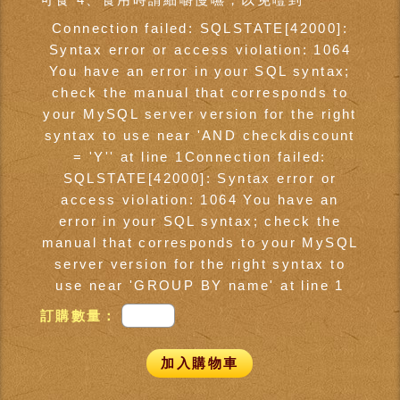
Connection failed: SQLSTATE[42000]:
Syntax error or access violation: 1064
You have an error in your SQL syntax;
check the manual that corresponds to
your MySQL server version for the right
syntax to use near 'AND checkdiscount
= 'Y'' at line 1Connection failed:
SQLSTATE[42000]: Syntax error or
access violation: 1064 You have an
error in your SQL syntax; check the
manual that corresponds to your MySQL
server version for the right syntax to
use near 'GROUP BY name' at line 1
訂購數量：
加入購物車