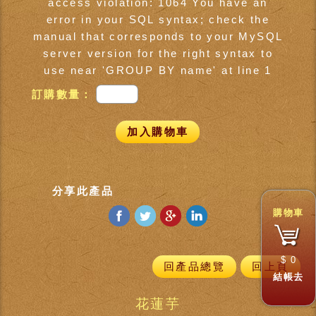
access violation: 1064 You have an
error in your SQL syntax; check the
manual that corresponds to your MySQL
server version for the right syntax to
use near 'GROUP BY name' at line 1
訂購數量：
加入購物車
分享此產品
購物車
$
0
回產品總覽
回上頁
結帳去
花蓮芋