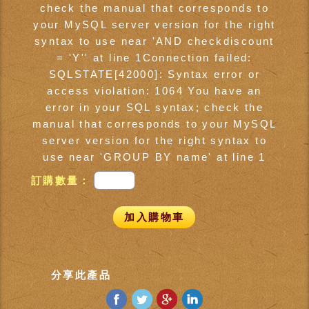
check the manual that corresponds to
your MySQL server version for the right
syntax to use near 'AND checkdiscount
= 'Y'' at line 1Connection failed:
SQLSTATE[42000]: Syntax error or
access violation: 1064 You have an
error in your SQL syntax; check the
manual that corresponds to your MySQL
server version for the right syntax to
use near 'GROUP BY name' at line 1
訂購數量：
加入購物車
分享此產品