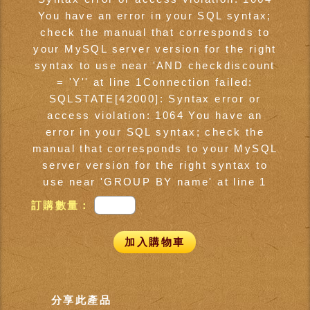
You have an error in your SQL syntax;
check the manual that corresponds to
your MySQL server version for the right
syntax to use near 'AND checkdiscount
= 'Y'' at line 1Connection failed:
SQLSTATE[42000]: Syntax error or
access violation: 1064 You have an
error in your SQL syntax; check the
manual that corresponds to your MySQL
server version for the right syntax to
use near 'GROUP BY name' at line 1
訂購數量：
加入購物車
分享此產品