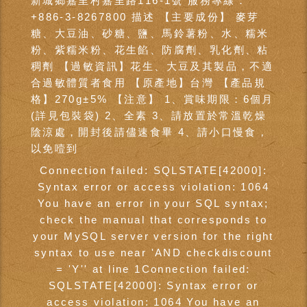
新城鄉嘉里村嘉里路116-1號 服務專線：
+886-3-8267800 描述 【主要成份】 麥芽
糖、大豆油、砂糖、鹽、馬鈴薯粉、水、糯米
粉、紫糯米粉、花生餡、防腐劑、乳化劑、粘
稠劑 【過敏資訊】花生、大豆及其製品，不適
合過敏體質者食用 【原產地】台灣 【產品規
格】270g±5% 【注意】 1、賞味期限：6個月
(詳見包裝袋) 2、全素 3、請放置於常溫乾燥
陰涼處，開封後請儘速食畢 4、請小口慢食，
以免噎到
Connection failed: SQLSTATE[42000]:
Syntax error or access violation: 1064
You have an error in your SQL syntax;
check the manual that corresponds to
your MySQL server version for the right
syntax to use near 'AND checkdiscount
= 'Y'' at line 1Connection failed:
SQLSTATE[42000]: Syntax error or
access violation: 1064 You have an