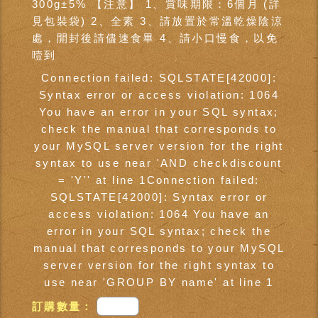
300g±5% 【注意】 1、賞味期限：6個月 (詳
見包裝袋) 2、全素 3、請放置於常溫乾燥陰涼
處，開封後請儘速食畢 4、請小口慢食，以免
噎到
Connection failed: SQLSTATE[42000]:
Syntax error or access violation: 1064
You have an error in your SQL syntax;
check the manual that corresponds to
your MySQL server version for the right
syntax to use near 'AND checkdiscount
= 'Y'' at line 1Connection failed:
SQLSTATE[42000]: Syntax error or
access violation: 1064 You have an
error in your SQL syntax; check the
manual that corresponds to your MySQL
server version for the right syntax to
use near 'GROUP BY name' at line 1
訂購數量：