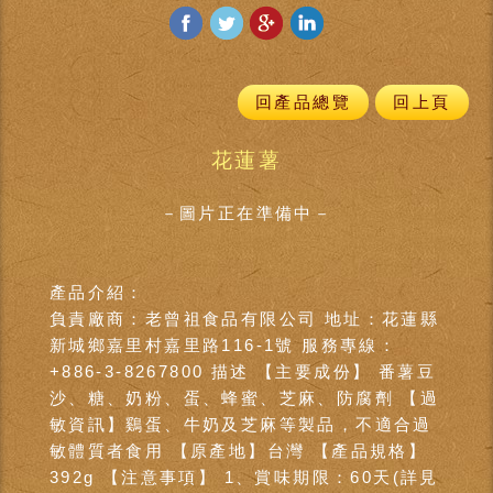
回產品總覽
回上頁
花蓮薯
－圖片正在準備中－
產品介紹：
負責廠商：老曾祖食品有限公司 地址：花蓮縣
新城鄉嘉里村嘉里路116-1號 服務專線：
+886-3-8267800 描述 【主要成份】 番薯豆
沙、糖、奶粉、蛋、蜂蜜、芝麻、防腐劑 【過
敏資訊】鷄蛋、牛奶及芝麻等製品，不適合過
敏體質者食用 【原產地】台灣 【產品規格】
392g 【注意事項】 1、賞味期限：60天(詳見