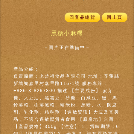
回產品總覽
回上頁
黑糖小麻糬
－圖片正在準備中－
產品介紹：
負責廠商：老曾祖食品有限公司 地址：花蓮縣
新城鄉嘉里村嘉里路116-1號 服務專線：
+886-3-8267800 描述 【主要成份】 麥芽
糖、大豆油、黑雲豆、砂糖、白鳳豆、鹽、馬
鈴薯粉、樹薯澱粉、糯米粉、黑糖、水、防腐
劑、乳化劑、粘稠劑 【過敏資訊】大豆及其製
品，不適合過敏體質者食用 【原產地】台灣
【產品規格】300g 【注意】 1、賞味期限：6
個月 (詳見包裝袋) 2、全素 3、請放置於常溫