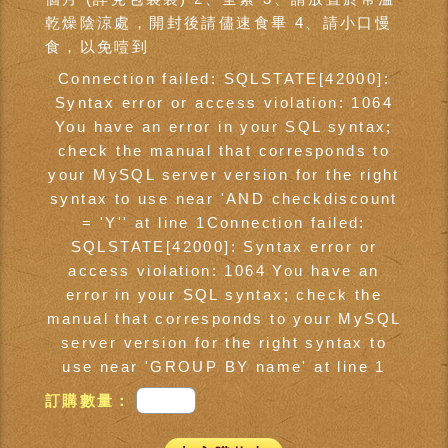
乾燥陰涼處，開封後請儘速食畢 4、請小口慢
食，以免噎到
Connection failed: SQLSTATE[42000]:
Syntax error or access violation: 1064
You have an error in your SQL syntax;
check the manual that corresponds to
your MySQL server version for the right
syntax to use near 'AND checkdiscount
= 'Y'' at line 1Connection failed:
SQLSTATE[42000]: Syntax error or
access violation: 1064 You have an
error in your SQL syntax; check the
manual that corresponds to your MySQL
server version for the right syntax to
use near 'GROUP BY name' at line 1
訂購數量：