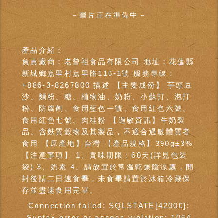
－圖片正在準備中－
產品介紹：
負責廠商：老曾祖食品有限公司 地址：花蓮縣
新城鄉嘉里村嘉里路116-1號 服務專線：
+886-3-8267800 描述 【主要成份】 芋頭豆
沙、麵粉、糖、植物油、奶粉、小蘇打、泡打
粉、防腐劑、食用藍色一號、食用紅色六號、
食用紅色七號、肉桂粉 【過敏資訊】牛奶製
品、含麩質穀物及其製品，不適合過敏體質者
食用 【原產地】台灣 【產品規格】390g±3%
【注意事項】 1、賞味期限：60天(詳見包裝
袋) 3、奶素 4、請放置於常溫乾燥陰涼處，開
封後請二日速食畢，未食畢請置於冰箱冷藏保
存並盡速食用完畢。
Connection failed: SQLSTATE[42000]:
Syntax error or access violation: 1064