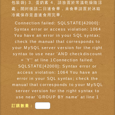
包裝袋) 3、蛋奶素 4、請放置於常溫乾燥陰涼
處，開封後請二日速食畢，未食畢請置於冰箱
冷藏保存並盡速食用完畢。
Connection failed: SQLSTATE[42000]:
Syntax error or access violation: 1064
You have an error in your SQL syntax;
check the manual that corresponds to
your MySQL server version for the right
syntax to use near 'AND checkdiscount
= 'Y'' at line 1Connection failed:
SQLSTATE[42000]: Syntax error or
access violation: 1064 You have an
error in your SQL syntax; check the
manual that corresponds to your MySQL
server version for the right syntax to
use near 'GROUP BY name' at line 1
訂購數量：