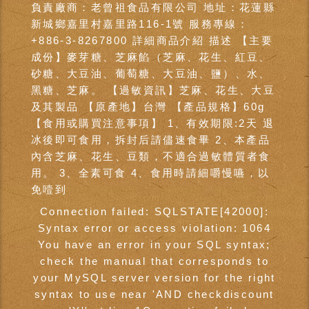
負責廠商：老曾祖食品有限公司 地址：花蓮縣
新城鄉嘉里村嘉里路116-1號 服務專線：
+886-3-8267800 詳細商品介紹 描述 【主要
成份】麥芽糖、芝麻餡（芝麻、花生、紅豆、
砂糖、大豆油、葡萄糖、大豆油、鹽）、水、
黑糖、芝麻。 【過敏資訊】芝麻、花生、大豆
及其製品 【原產地】台灣 【產品規格】60g
【食用或購買注意事項】 1、有效期限:2天 退
冰後即可食用，拆封后請儘速食畢 2、本產品
內含芝麻、花生、豆類，不適合過敏體質者食
用。 3、全素可食 4、食用時請細嚼慢嚥，以
免噎到
Connection failed: SQLSTATE[42000]:
Syntax error or access violation: 1064
You have an error in your SQL syntax;
check the manual that corresponds to
your MySQL server version for the right
syntax to use near 'AND checkdiscount