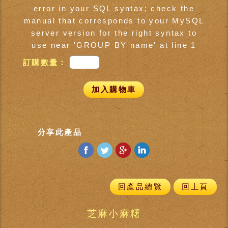
error in your SQL syntax; check the
manual that corresponds to your MySQL
server version for the right syntax to
use near 'GROUP BY name' at line 1
訂購數量：
加入購物車
分享此產品
回產品總覽
回上頁
芝麻小麻糬