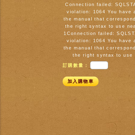
Connection failed: SQLST
violation: 1064 You have 
the manual that correspon
the right syntax to use ne
1Connection failed: SQLST
violation: 1064 You have 
the manual that correspon
the right syntax to us
訂購數量：
加入購物車