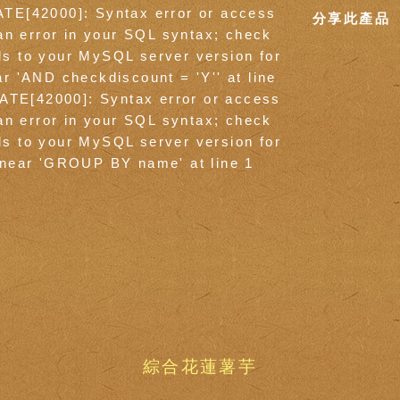
ATE[42000]: Syntax error or access
分享此產品
an error in your SQL syntax; check
ds to your MySQL server version for
ar 'AND checkdiscount = 'Y'' at line
ATE[42000]: Syntax error or access
an error in your SQL syntax; check
ds to your MySQL server version for
e near 'GROUP BY name' at line 1
綜合花蓮薯芋