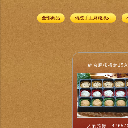
全部商品
傳統手工麻糬系列
綜合麻糬禮盒15
人氣指數：47657