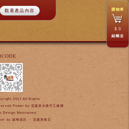
購物車
觀看產品內容
$
0
結帳去
RCODE
yright 2017 All Rights
served Power by
花蓮曾水港手工麻糬
b Design Maintained
wer by
誠翊資訊
－
花蓮美食王