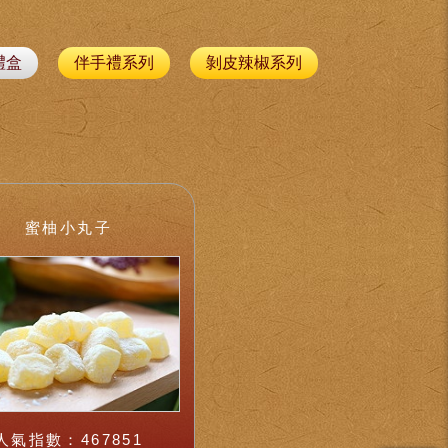
禮盒
伴手禮系列
剝皮辣椒系列
蜜柚小丸子
人氣指數：467851