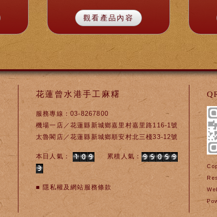
觀看產品內容
花蓮曾水港手工麻糬
Q
服務專線：03-8267800
機場一店／花蓮縣新城鄉嘉里村嘉里路116-1號
太魯閣店／花蓮縣新城鄉順安村北三棧33-12號
本日人氣：
累積人氣：
Cop
Re
■
隱私權及網站服務條款
We
Po