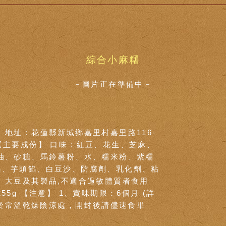
綜合小麻糬
－圖片正在準備中－
 地址：花蓮縣新城鄉嘉里村嘉里路116-
00 【主要成份】 口味：紅豆、花生、芝麻、
油、砂糖、馬鈴薯粉、水、糯米粉、紫糯
餡、芋頭餡、白豆沙、防腐劑、乳化劑、粘
、大豆及其製品,不適合過敏體質者食用
5g 【注意】 1、賞味期限：6個月 (詳
放置於常溫乾燥陰涼處，開封後請儘速食畢