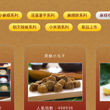
小麻糬系列
花蓮薯芋系列
麻糬餅系列
麻糬
朝天辣椒系列
小米酒系列
新品上市
入
黑糖小丸子
0
人氣指數：468936