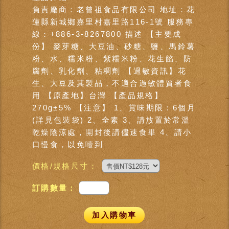
負責廠商：老曾祖食品有限公司 地址：花
蓮縣新城鄉嘉里村嘉里路116-1號 服務專
線：+886-3-8267800 描述 【主要成
份】 麥芽糖、大豆油、砂糖、鹽、馬鈴薯
粉、水、糯米粉、紫糯米粉、花生餡、防
腐劑、乳化劑、粘稠劑 【過敏資訊】花
生、大豆及其製品，不適合過敏體質者食
用 【原產地】台灣 【產品規格】
270g±5% 【注意】 1、賞味期限：6個月
(詳見包裝袋) 2、全素 3、請放置於常溫
乾燥陰涼處，開封後請儘速食畢 4、請小
口慢食，以免噎到
價格/規格尺寸：
訂購數量：
加入購物車